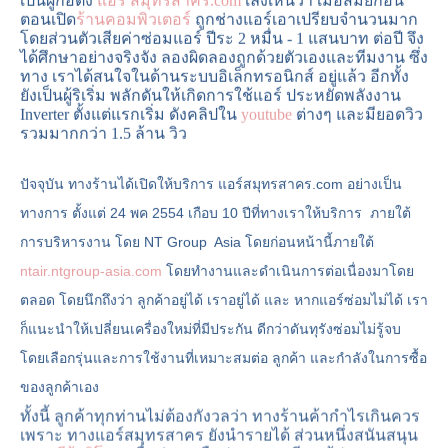
ตอนเปิด
ร้านคอมพิวเตอร์
ถูกช่างแอร์เอาเปรียบจำนวนมาก
โดยส่วนตัวเสียค่าซ่อมแอร์ ปีระ 2 หมื่น - 1 แสนบาท ต่อปี จึง
ได้ศึกษาอย่างจริงจัง ลองผิดลองถูกด้วยตัวเองและทีมงาน ซึ่ง
ทาง เราได้สนใจในด้านระบบอิเล็กทรอนิกส์ อยู่แล้ว อีกทั้ง
ยังเป็นผู้ริเริ่ม พลักดันให้เกิดการใช้แอร์ ประหยัดพลังงาน
Inverter ตั้งแต่แรกเริ่ม ดังคลิปใน
youtube
ต่างๆ และมียอดวิว
รวมมากกว่า 1.5 ล้าน วิว
ปัจจุบัน ทางร้านได้เปิดให้บริการ แอร์สมุทรสาคร.com อย่างเป็น
ทางการ ตั้งแต่ 24 พค 2554 เกือบ 10 ปีที่ทางเราให้บริการ ภายใต้
การบริหารงาน โดย NT Group Asia โดยก่อนหน้านี้ภายใต้
ntair.ntgroup-asia.com
โดยทำงานและดำเนินการต่อเนื่องมาโดย
ตลอด โดยนึกถึงว่า ลูกค้าอยู่ได้ เราอยู่ได้ และ หากแอร์ซ่อมไม่ได้ เรา
ก็แนะนำให้เปลี่ยนเครื่องใหม่ที่มีประกัน ดีกว่าดันทุรังซ่อมไม่รู้จบ
โดยเลือกรุ่นและการใช้งานที่เหมาะสมต่อ ลูกค้า และกำลังในการซื้อ
ของลูกค้าเอง
ทั้งนี้ ลูกค้าทุกท่านไม่ต้องกังวลว่า ทางร้านค้ากำไรเกินควร
เพราะ ทางแอร์สมุทรสาคร ยังนำรายได้ ส่วนหนึ่งสนันสนุน
เพจคดีผู้บริโภค
เพื่อช่วยเหลือประชาชนทีถูก ผู้ประกอบการ